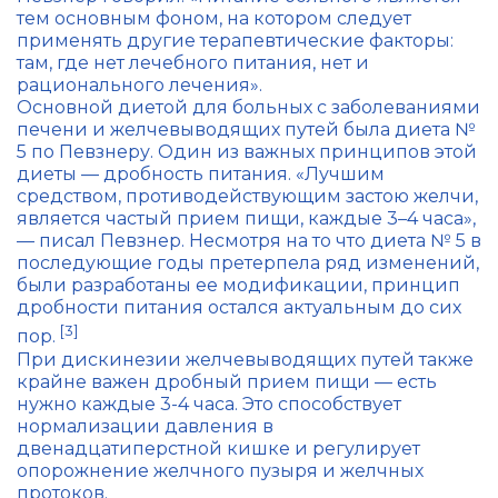
тем основным фоном, на котором следует
применять другие терапевтические факторы:
там, где нет лечебного питания, нет и
рационального лечения».
Основной диетой для больных с заболеваниями
печени и желчевыводящих путей была диета №
5 по Певзнеру. Один из важных принципов этой
диеты — дробность питания. «Лучшим
средством, противодействующим застою желчи,
является частый прием пищи, каждые 3–4 часа»,
— писал Певзнер. Несмотря на то что диета № 5 в
последующие годы претерпела ряд изменений,
были разработаны ее модификации, принцип
дробности питания остался актуальным до сих
[3]
пор.
При дискинезии желчевыводящих путей также
крайне важен дробный прием пищи — есть
нужно каждые 3-4 часа. Это способствует
нормализации давления в
двенадцатиперстной кишке и регулирует
опорожнение желчного пузыря и желчных
протоков.