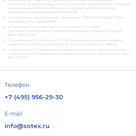
10. Ивашкин ВТ., Маев И.В., Баранская Е.К и соавт. Рекомендации
Российской гастроэнтерологической ассоциации по диагностике и лечению
жёлчнокаменной болезни Российский журнал гастроэнтерологии,
гепатологии и колопрактологии.2016;3:64-80
11. Клинические рекомендации – Холецистит – 2024-2025-2026 (22.11.2024) –
Утверждены Минздравом РФ
12. Григорьев П.Я., Агафонова Н.А., Солуянова И.П. и соавт.
Постхолецистэктомический синдром: диагностика и лечение. Лечащий
врач;. 2004. 04/04.
13. Циммерман, Я. С., Кунтсман Т.Г. Постхолецистэктомический синдром:
современный взгляд на проблему. Клиническая медицина. 2006; 8.
14. Минушкин О.Н. Современные представления о постхолецистэктомном
синдроме в свете рекомендаций римского консенсуса. Медицинский совет.
2015; 13: 70-75
Телефон
+7 (495) 956-29-30
E-mail
info@sotex.ru