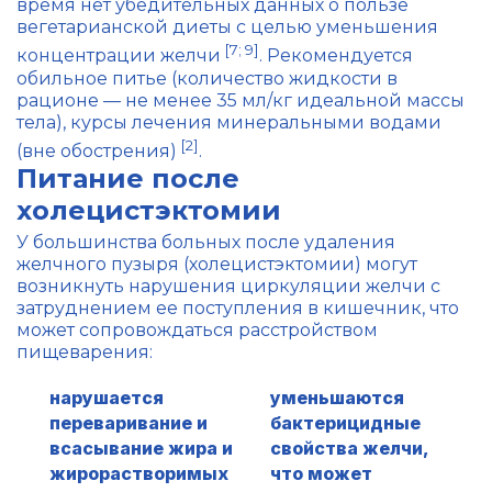
время нет убедительных данных о пользе
вегетарианской диеты с целью уменьшения
[7; 9]
концентрации желчи
. Рекомендуется
обильное питье (количество жидкости в
рационе — не менее 35 мл/кг идеальной массы
тела), курсы лечения минеральными водами
[2]
(вне обострения)
.
Питание после
холецистэктомии
У большинства больных после удаления
желчного пузыря (холецистэктомии) могут
возникнуть нарушения циркуляции желчи с
затруднением ее поступления в кишечник, что
может сопровождаться расстройством
пищеварения:
нарушается
уменьшаются
переваривание и
бактерицидные
всасывание жира и
свойства желчи,
жирорастворимых
что может