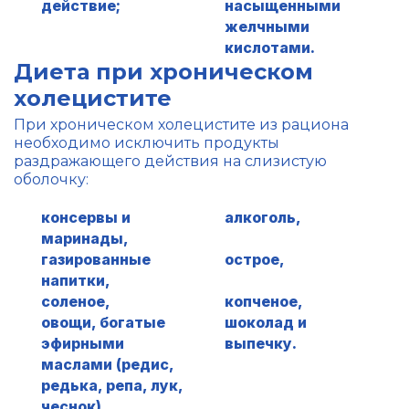
действие;
насыщенными
желчными
кислотами.
Диета при хроническом
холецистите
При хроническом холецистите из рациона
необходимо исключить продукты
раздражающего действия на слизистую
оболочку:
консервы и
алкоголь,
маринады,
газированные
острое,
напитки,
соленое,
копченое,
овощи, богатые
шоколад и
эфирными
выпечку.
маслами (редис,
редька, репа, лук,
чеснок),