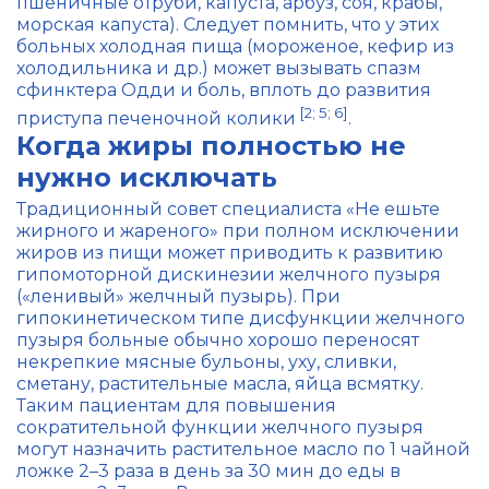
пшеничные отруби, капуста, арбуз, соя, крабы,
морская капуста). Следует помнить, что у этих
больных холодная пища (мороженое, кефир из
холодильника и др.) может вызывать спазм
сфинктера Одди и боль, вплоть до развития
[2; 5; 6]
приступа печеночной колики
.
Когда жиры полностью не
нужно исключать
Традиционный совет специалиста «Не ешьте
жирного и жареного» при полном исключении
жиров из пищи может приводить к развитию
гипомоторной дискинезии желчного пузыря
(«ленивый» желчный пузырь). При
гипокинетическом типе дисфункции желчного
пузыря больные обычно хорошо переносят
некрепкие мясные бульоны, уху, сливки,
сметану, растительные масла, яйца всмятку.
Таким пациентам для повышения
сократительной функции желчного пузыря
могут назначить растительное масло по 1 чайной
ложке 2–3 раза в день за 30 мин до еды в