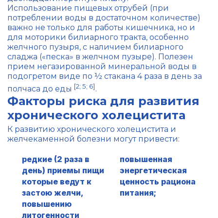
Использование пищевых отрубей (при
потреблении воды в достаточном количестве)
важно не только для работы кишечника, но и
для моторики билиарного тракта, особенно
желчного пузыря, с наличием билиарного
сладжа («песка» в желчном пузыре). Полезен
прием негазированной минеральной воды в
подогретом виде по ½ стакана 4 раза в день за
[2; 5; 6]
полчаса до еды
.
Факторы риска для развития
хронического холецистита
К развитию хронического холецистита и
желчекаменной болезни могут привести:
редкие (2 раза в
повышенная
день) приемы пищи
энергетическая
которые ведут к
ценность рациона
застою желчи,
питания;
повышению
литогенности