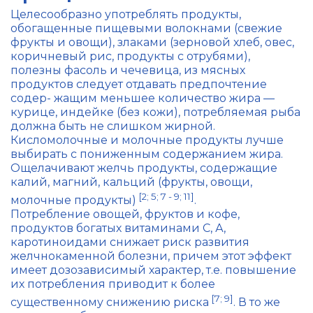
Целесообразно употреблять продукты,
обогащенные пищевыми волокнами (свежие
фрукты и овощи), злаками (зерновой хлеб, овес,
коричневый рис, продукты с отрубями),
полезны фасоль и чечевица, из мясных
продуктов следует отдавать предпочтение
содер- жащим меньшее количество жира —
курице, индейке (без кожи), потребляемая рыба
должна быть не слишком жирной.
Кисломолочные и молочные продукты лучше
выбирать с пониженным содержанием жира.
Ощелачивают желчь продукты, содержащие
калий, магний, кальций (фрукты, овощи,
[2; 5; 7 - 9; 11]
молочные продукты)
.
Потребление овощей, фруктов и кофе,
продуктов богатых витаминами С, А,
каротиноидами снижает риск развития
желчнокаменной болезни, причем этот эффект
имеет дозозависимый характер, т.е. повышение
их потребления приводит к более
[7; 9]
существенному снижению риска
. В то же