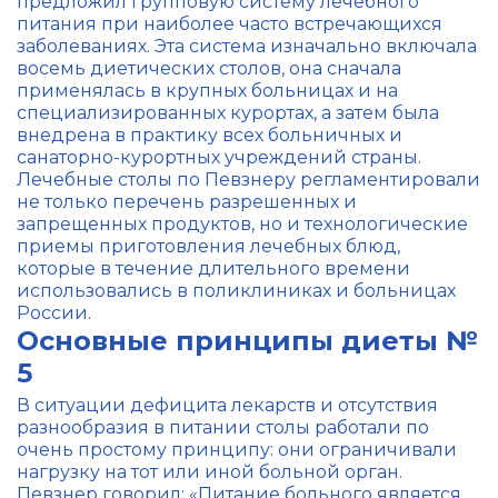
предложил групповую систему лечебного
питания при наиболее часто встречающихся
заболеваниях. Эта система изначально включала
восемь диетических столов, она сначала
применялась в крупных больницах и на
специализированных курортах, а затем была
внедрена в практику всех больничных и
санаторно-курортных учреждений страны.
Лечебные столы по Певзнеру регламентировали
не только перечень разрешенных и
запрещенных продуктов, но и технологические
приемы приготовления лечебных блюд,
которые в течение длительного времени
использовались в поликлиниках и больницах
России.
Основные принципы диеты №
5
В ситуации дефицита лекарств и отсутствия
разнообразия в питании столы работали по
очень простому принципу: они ограничивали
нагрузку на тот или иной больной орган.
Певзнер говорил: «Питание больного является