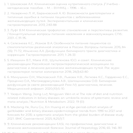
1. Шаховская А.К. Клиническая оценка нутритивного статуса. // Учебно -
методическое пособие. – М. – ВУНМЦ. – 1998. – 45 с.
2. Назаренко Л. И., Барановский А. Ю. Возможности диетотерапии и
типичные ошибки в питании пациентов с заболеваниями
желчевыводящих путей. Экспериментальная и клиническая
гастроэнтерология. 2013; 2:83-88
3. Луфт В.М Клиническая трофология: становление и перспективы развития.
/ Концептуальные вопросы питания населения и военнослужащих. СПб.:
2001.-С.91-95.
4. Селезнева К.С., Исаков В.А. Особенности питания пациентов со
стеатогепатитом различной этиологии в России. Вопросы питания. 2015; 84
(S5): 71-72, Ильченко А.А. Дисфункции билиарного тракта: диагностика и
коррекция. Гастроэнтерология. 2011; 1: 28-33
5. Ивашкин В.Т., Маев И.В., Шульпекова Ю.О. и соавт. Клинические
рекомендации Российской гастроэнтерологической ассоциации по
диагностике и лечению дискинезии желчевыводящих путей. Рос журн
гастроэнтерол гепатол колопроктол 2018; 28(3):63-80
6. Минушкин О.Н., Масловский Л.В., Львова Н.В., Легкова К.С., Гордиенко Е.С.,
Проценко О.А., Магомедрасулова А.В., Шапошникова О.Ф. Билиарная
дисфункция (в свете рекомендаций Рим-ІV): диагностика, лечение.
Медицинский алфавит. 2020;(10):5–10.
7. Yaoqun Wang, Jiong Lu†, Ningyuan Wen et al The role of diet and nutrition
related indicators in biliary diseases: an umbrella review of systematic review and
meta-analysis / Nutrition & Metabolism. 2022; 19 (51)
8. Maolang He, Ruru Gu, Xin Huang et al.Age-period-cohort analysis of
gallbladder and biliary diseases epidemiological trends from 1990 to 2021 and
forecasts for 2035: a systematic analysis from the global burden of disease study
2021. BMC Gastroenterol. 2025; 8;25(1):7.
9. Клинические рекомендации EASL по профилактике, диагностике и
лечению желчнокаменной болезни. Journal of Hepatology 2016; 65: 146–181