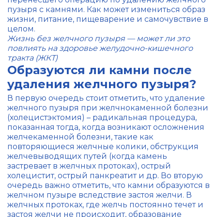
пузыря с камнями. Как может измениться образ
жизни, питание, пищеварение и самочувствие в
целом.
Жизнь без желчного пузыря — может ли это
повлиять на здоровье желудочно-кишечного
тракта (ЖКТ)
Образуются ли камни после
удаления желчного пузыря?
В первую очередь стоит отметить, что удаление
желчного пузыря при желчнокаменной болезни
(холецистэктомия) – радикальная процедура,
показанная тогда, когда возникают осложнения
желчекаменной болезни, такие как
повторяющиеся желчные колики, обструкция
желчевыводящих путей (когда камень
застревает в желчных протоках), острый
холецистит, острый панкреатит и др. Во вторую
очередь важно отметить, что камни образуются в
желчном пузыре вследствие застоя желчи. В
желчных протоках, где желчь постоянно течет и
застоя желчи не происходит, образование