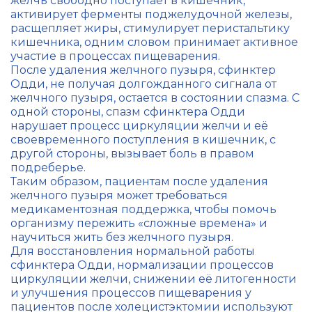
желчь свободно поступает в кишечник,
активирует ферменты поджелудочной железы,
расщепляет жиры, стимулирует перистальтику
кишечника, одним словом принимает активное
участие в процессах пищеварения.
После удаления желчного пузыря, сфинктер
Одди, не получая долгожданного сигнала от
желчного пузыря, остается в состоянии спазма. С
одной стороны, спазм сфинктера Одди
нарушает процесс циркуляции желчи и её
своевременного поступления в кишечник, с
другой стороны, вызывает боль в правом
подреберье.
Таким образом, пациентам после удаления
желчного пузыря может требоваться
медикаментозная поддержка, чтобы помочь
организму пережить «сложные времена» и
научиться жить без желчного пузыря.
Для восстановления нормальной работы
сфинктера Одди, нормализации процессов
циркуляции желчи, снижении её литогенности
и улучшения процессов пищеварения у
пациентов после холецистэктомии используют